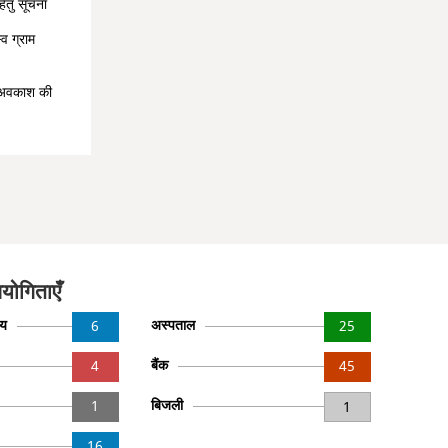
हेतु सूचना
व ग्राम
ीय अवकाश की
योगिताएँ
लय
अस्पताल
6
25
बैंक
4
45
बिजली
1
1
16