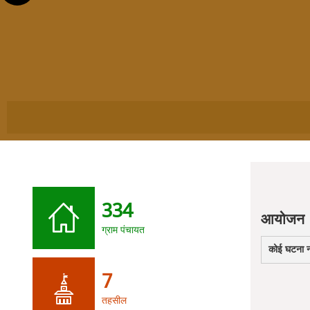
334
आयोजन
ग्राम पंचायत
कोई घटना नह
7
तहसील