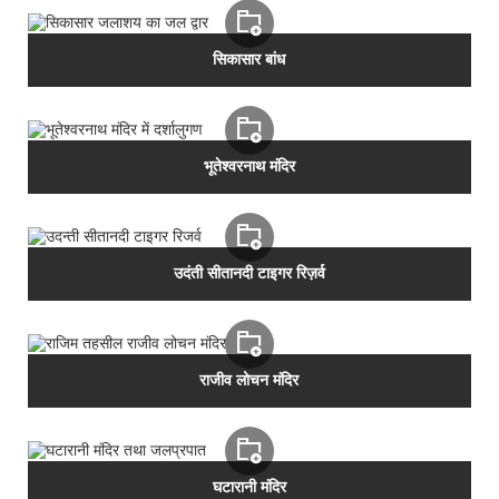
सिकासार बांध
भूतेश्वरनाथ मंदिर
उदंती सीतानदी टाइगर रिज़र्व
राजीव लोचन मंदिर
घटारानी मंदिर