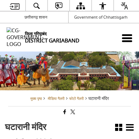
छत्तीसगढ़ शासन
Government of Chhattisgarh
जिला गरियाबंद
DISTRICT GARIABAND
घटारानी मंदिर
मुख्य पृष्ठ
मीडिया गैलरी
फोटो गैलरी
घटारानी मंदिर