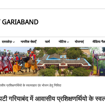
T GARIABAND
दस्तावेज़
नागरिक सेवाएँ
फार्म
नोटिस
योजनाएं
मीडिया गैल
 प्रशिक्षणर्थियो के स्वल्पाहार एंव भोजन हेतु निविदा
रियाबंद में आवासीय प्रशिक्षणर्थियो के स्वल्प